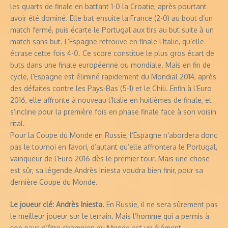
les quarts de finale en battant 1-0 la Croatie, après pourtant
avoir été dominé. Elle bat ensuite la France (2-0) au bout d’un
match fermé, puis écarte le Portugal aux tirs au but suite à un
match sans but. L’Espagne retrouve en finale l’Italie, qu’elle
écrase cette fois 4-0. Ce score constitue le plus gros écart de
buts dans une finale européenne ou mondiale. Mais en fin de
cycle, l’Espagne est éliminé rapidement du Mondial 2014, après
des défaites contre les Pays-Bas (5-1) et le Chili. Enfin à l’Euro
2016, elle affronte à nouveau l’Italie en huitièmes de finale, et
s’incline pour la première fois en phase finale face à son voisin
rital.
Pour la Coupe du Monde en Russie, l’Espagne n’abordera donc
pas le tournoi en favori, d’autant qu’elle affrontera le Portugal,
vainqueur de l’Euro 2016 dès le premier tour. Mais une chose
est sûr, sa légende Andrès Iniesta voudra bien finir, pour sa
dernière Coupe du Monde.
Le joueur clé: Andrès Iniesta.
En Russie, il ne sera sûrement pas
le meilleur joueur sur le terrain. Mais l’homme qui a permis à
son pays d’être champion du Monde est un élément