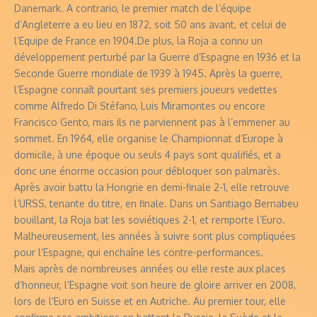
Danemark. A contrario, le premier match de l’équipe
d’Angleterre a eu lieu en 1872, soit 50 ans avant, et celui de
l’Equipe de France en 1904.De plus, la Roja a connu un
développement perturbé par la Guerre d’Espagne en 1936 et la
Seconde Guerre mondiale de 1939 à 1945. Après la guerre,
l’Espagne connaît pourtant ses premiers joueurs vedettes
comme Alfredo Di Stéfano, Luis Miramontes ou encore
Francisco Gento, mais ils ne parviennent pas à l’emmener au
sommet. En 1964, elle organise le Championnat d’Europe à
domicile, à une époque ou seuls 4 pays sont qualifiés, et a
donc une énorme occasion pour débloquer son palmarès.
Après avoir battu la Hongrie en demi-finale 2-1, elle retrouve
l’URSS, tenante du titre, en finale. Dans un Santiago Bernabeu
bouillant, la Roja bat les soviétiques 2-1, et remporte l’Euro.
Malheureusement, les années à suivre sont plus compliquées
pour l’Espagne, qui enchaîne les contre-performances.
Mais après de nombreuses années ou elle reste aux places
d’honneur, l’Espagne voit son heure de gloire arriver en 2008,
lors de l’Euro en Suisse et en Autriche. Au premier tour, elle