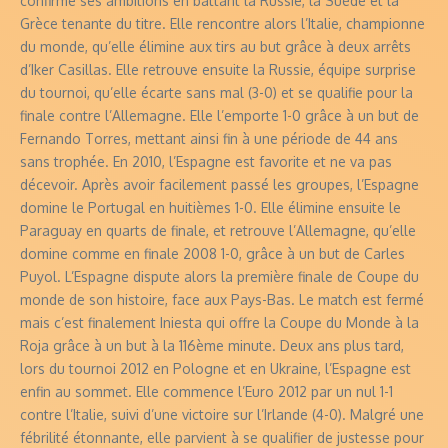
confirme ses ambitions en battant la Russie, la Suède et la
Grèce tenante du titre. Elle rencontre alors l’Italie, championne
du monde, qu’elle élimine aux tirs au but grâce à deux arrêts
d’Iker Casillas. Elle retrouve ensuite la Russie, équipe surprise
du tournoi, qu’elle écarte sans mal (3-0) et se qualifie pour la
finale contre l’Allemagne. Elle l’emporte 1-0 grâce à un but de
Fernando Torres, mettant ainsi fin à une période de 44 ans
sans trophée. En 2010, l’Espagne est favorite et ne va pas
décevoir. Après avoir facilement passé les groupes, l’Espagne
domine le Portugal en huitièmes 1-0. Elle élimine ensuite le
Paraguay en quarts de finale, et retrouve l’Allemagne, qu’elle
domine comme en finale 2008 1-0, grâce à un but de Carles
Puyol. L’Espagne dispute alors la première finale de Coupe du
monde de son histoire, face aux Pays-Bas. Le match est fermé
mais c’est finalement Iniesta qui offre la Coupe du Monde à la
Roja grâce à un but à la 116ème minute. Deux ans plus tard,
lors du tournoi 2012 en Pologne et en Ukraine, l’Espagne est
enfin au sommet. Elle commence l’Euro 2012 par un nul 1-1
contre l’Italie, suivi d’une victoire sur l’Irlande (4-0). Malgré une
fébrilité étonnante, elle parvient à se qualifier de justesse pour