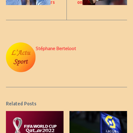
rs
on
Stéphane Berteloot
Related Posts