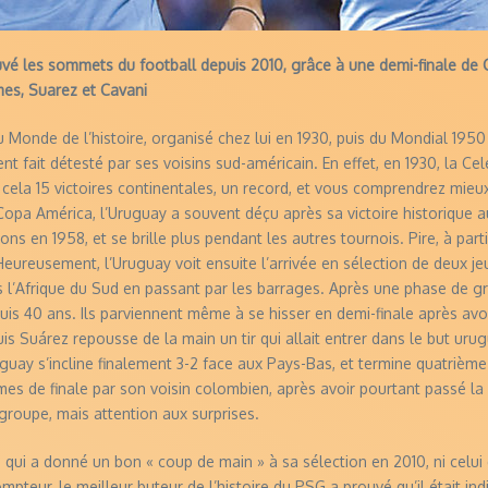
ouvé les sommets du football depuis 2010, grâce à une demi-finale de
mes, Suarez et Cavani
Monde de l’histoire, organisé chez lui en 1930, puis du Mondial 1950 s
t fait détesté par ses voisins sud-américain. En effet, en 1930, la Cel
à cela 15 victoires continentales, un record, et vous comprendrez mieu
opa América, l’Uruguay a souvent déçu après sa victoire historique a
ions en 1958, et se brille plus pendant les autres tournois. Pire, à pa
eureusement, l’Uruguay voit ensuite l’arrivée en sélection de deux j
rs l’Afrique du Sud en passant par les barrages. Après une phase de g
puis 40 ans. Ils parviennent même à se hisser en demi-finale après avoi
 Suárez repousse de la main un tir qui allait entrer dans le but urugua
uguay s’incline finalement 3-2 face aux Pays-Bas, et termine quatrième 
èmes de finale par son voisin colombien, après avoir pourtant passé la p
groupe, mais attention aux surprises.
ui qui a donné un bon « coup de main » à sa sélection en 2010, ni celui
mpteur, le meilleur buteur de l’histoire du PSG a prouvé qu’il était 