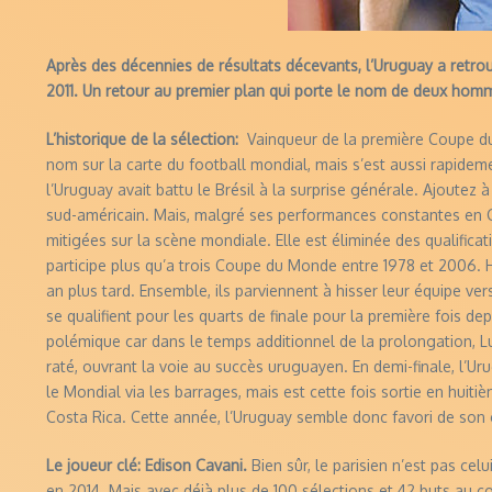
Après des décennies de résultats décevants, l’Uruguay a retr
2011. Un retour au premier plan qui porte le nom de deux hom
L’historique de la sélection:
Vainqueur de la première Coupe du 
nom sur la carte du football mondial, mais s’est aussi rapidemen
l’Uruguay avait battu le Brésil à la surprise générale. Ajoutez 
sud-américain. Mais, malgré ses performances constantes en C
mitigées sur la scène mondiale. Elle est éliminée des qualificat
participe plus qu’a trois Coupe du Monde entre 1978 et 2006. H
an plus tard. Ensemble, ils parviennent à hisser leur équipe ve
se qualifient pour les quarts de finale pour la première fois de
polémique car dans le temps additionnel de la prolongation, Luis
raté, ouvrant la voie au succès uruguayen. En demi-finale, l’Ur
le Mondial via les barrages, mais est cette fois sortie en huiti
Costa Rica. Cette année, l’Uruguay semble donc favori de son 
Le joueur clé:
Edison Cavani.
Bien sûr, le parisien n’est pas cel
en 2014. Mais avec déjà plus de 100 sélections et 42 buts au co