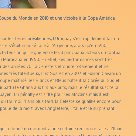
 Coupe du Monde en 2010 et une victoire à la Copa América
ur les terres brésiliennes, l’Uruguay s’est rapidement fait un
este s’était imposé face à l’Argentine, alors qu’en 1950,
x la tension qui règne entre les 3 principaux acteurs du football
u Maracana en 1950. En effet, ses performances sont très
rtir des années 70, la Celeste s’effondre totalement et ne
eunes très talentueux, Luiz Suarez en 2007 et Edison Cavani un
roupe maîtrisé, les Blancs et Bleus battent la Corée du Sud et
r battu le Ghana aux tirs aux buts, mais le résultat suscite la
yen. Un pénalty est sifflé pour les africains mais il est
du tournoi. 4 ans plus tard, la Celeste se qualifie encore pour
oule de la mort, avec l’Angleterre, l’Italie et le surprenant
 qui a donné du mordant à une certaine rencontre face à l’Italie
indispensable à ses deux équipes. Formé au Danubio FC, club de