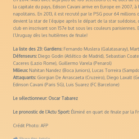
la capitale du pays, Edison Cavani arrive en Europe en 2007, à 
napolitains. En 2013, il est recruté par le PSG pour 64 millions d
devient la star de l’équipe après le départ de la star suédoise,
club en inscrivant son 157e but sous les couleurs parisiennes. E
l’Uruguay dès les huitièmes de finale!
La liste des 23: Gardiens:
Fernando Muslera (Galatasaray), Mart
Défenseurs:
Diego Godin (Atlético de Madrid), Sebastian Coates
Caceres (Lazio Rome), Guillermo Varela (Penarol)
Milieux:
Nahitan Nandez (Boca Juniors), Lucas Torreira (Sampdor
Attaquants:
Giorgian De Arrascaeta (Cruzeiro), Diego Laxalt (G
Edinson Cavani (Paris SG), Luis Suarez (FC Barcelone)
Le sélectionneur: Oscar Tabarez
Le pronostic de l’Actu Sport:
Éliminé en quart de finale par la F
Crédit Photo: AFP
Share this Article