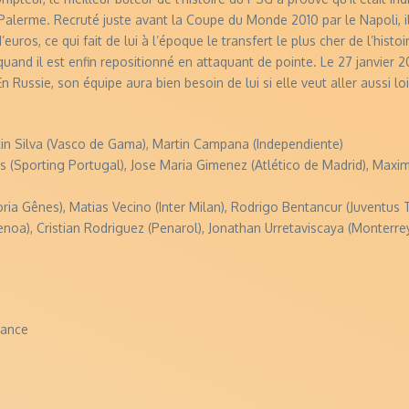
Palerme. Recruté juste avant la Coupe du Monde 2010 par le Napoli, il 
’euros, ce qui fait de lui à l’époque le transfert le plus cher de l’histo
 quand il est enfin repositionné en attaquant de pointe. Le 27 janvier 2
n Russie, son équipe aura bien besoin de lui si elle veut aller aussi l
in Silva (Vasco de Gama), Martin Campana (Independiente)
 (Sporting Portugal), Jose Maria Gimenez (Atlético de Madrid), Maximi
ia Gênes), Matias Vecino (Inter Milan), Rodrigo Bentancur (Juventus 
enoa), Cristian Rodriguez (Penarol), Jonathan Urretaviscaya (Monterrey
rance