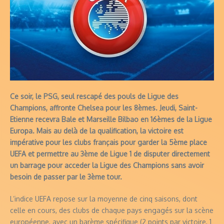
Ce soir, le PSG, seul rescapé des pouls de Ligue des
Champions, affronte Chelsea pour les 8èmes. Jeudi, Saint-
Etienne recevra Bale et Marseille Bilbao en 16èmes de la Ligue
Europa. Mais au delà de la qualification, la victoire est
impérative pour les clubs français pour garder la 5ème place
UEFA et permettre au 3ème de Ligue 1 de disputer directement
un barrage pour acceder la Ligue des Champions sans avoir
besoin de passer par le 3ème tour.
L’indice UEFA repose sur la moyenne de cinq saisons, dont
celle en cours, des clubs de chaque pays engagés sur la scène
européenne, avec un barème spécifique (2 points par victoire, 1