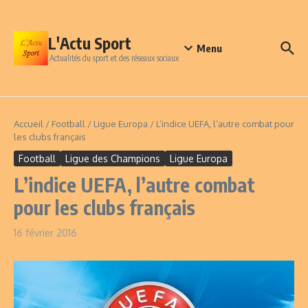
Aller au contenu
L'Actu Sport
Menu
Actualités du sport et des réseaux sociaux
Accueil
/
Football
/
Ligue Europa
/
L’indice UEFA, l’autre combat pour
les clubs français
Football
Ligue des Champions
Ligue Europa
L’indice UEFA, l’autre combat
pour les clubs français
16 février 2016