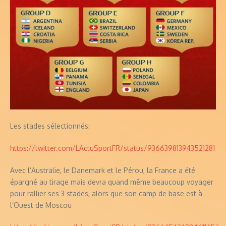
Les stades sélectionnés:
https://twitter.com/LActuSportFR/status/936639813943521281
Avec l’Australie, le Danemark et le Pérou, la France a été
épargné au tirage mais devra quand même beaucoup voyager
pour rallier ses 3 stades, alors que son camp de base est à
l’Ouest de Moscou