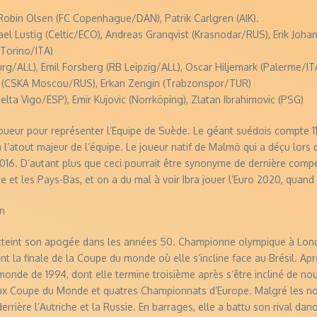
obin Olsen (FC Copenhague/DAN), Patrik Carlgren (AIK).
 Lustig (Celtic/ECO), Andreas Granqvist (Krasnodar/RUS), Erik Joha
(Torino/ITA)
/ALL), Emil Forsberg (RB Leipzig/ALL), Oscar Hiljemark (Palerme/ITA
 (CSKA Moscou/RUS), Erkan Zengin (Trabzonspor/TUR)
lta Vigo/ESP), Emir Kujovic (Norrköping), Zlatan Ibrahimovic (PSG)
e joueur pour représenter l’Equipe de Suède. Le géant suédois compte 111
era l’atout majeur de l’équipe. Le joueur natif de Malmö qui a déçu lor
016. D’autant plus que ceci pourrait être synonyme de dernière compét
 et les Pays-Bas, et on a du mal à voir Ibra jouer l’Euro 2020, quand 
in
atteint son apogée dans les années 50. Championne olympique à Londr
nt la finale de la Coupe du monde où elle s’incline face au Brésil. A
 monde de 1994, dont elle termine troisième après s’être incliné de no
ux Coupe du Monde et quatres Championnats d’Europe. Malgré les nomb
rière l’Autriche et la Russie. En barrages, elle a battu son rival danoi