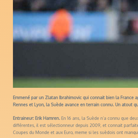
Emmené par un Zlatan Ibrahimovic qui connait bien la France a
Rennes et Lyon, la Suède avance en terrain connu. Un atout qui p
Entraineur: Erik Hamren.
En 16 ans, la Suède n’a connu que deux 
différentes, il est
sélectionneur depuis 2009, et connait parfait
Coupes du Monde et aux Euro, meme si les suèdois ont manqu