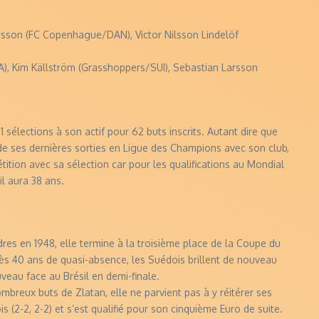
nsson (FC Copenhague/DAN), Victor Nilsson Lindelöf
), Kim Källström (Grasshoppers/SUI), Sebastian Larsson
 sélections à son actif pour 62 buts inscrits. Autant dire que
s de ses dernières sorties en Ligue des Champions avec son club,
ition avec sa sélection car pour les qualifications au Mondial
il aura 38 ans.
es en 1948, elle termine à la troisième place de la Coupe du
près 40 ans de quasi-absence, les Suédois brillent de nouveau
uveau face au Brésil en demi-finale.
reux buts de Zlatan, elle ne parvient pas à y réitérer ses
s (2-2, 2-2) et s’est qualifié pour son cinquième Euro de suite.