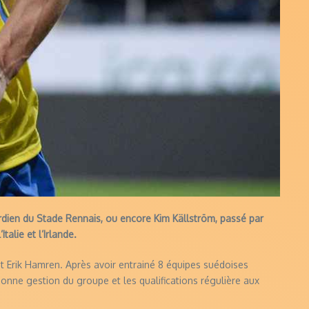
rdien du Stade Rennais, ou encore Kim Källström, passé par
alie et l’Irlande.
et Erik Hamren. Après avoir entrainé 8 équipes suédoises
onne gestion du groupe et les qualifications régulière aux