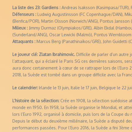
La liste des 23: Gardiens :
Andreas Isaksson (Kasimpasa/TUR), R
Défenseurs :
Ludwig Augustinsson (FC Copenhague/DAN), Mikael
(Benfica/POR), Martin Olsson (Norwich/ANG), Pontus Jansson 
Milieux :
Jimmy Durmaz (Olympiakos/GRE), Albin Ekdal (Hambourg
(Sunderland/ANG), Oscar Lewicki (Malmö), Pontus Wernbloom
Attaquants :
Marcus Berg (Panathinaïkos/GRE), John Guidetti (Ce
Le joueur clé: Zlatan Ibrahimovic.
Difficile de parler d’un autr
l’attaquant, qui a éclairé le Paris SG ces dernières saisons, s
aura donc certainement à cœur de se rattraper lors de l’Euro 2
2018, la Suède est tombé dans un groupe difficile avec la France
Le calendrier:
Irlande le 13 juin, Italie le 17 juin, Belgique le 22 ju
L’histoire de la sélection:
Crée en 1908, la sélection suédoise 
monde en 1950. En 1958, la Suède organise le Mondial, et attei
lors l’Euro 1992, organisé à domicile, puis lors de la Coupe du
Depuis le début du deuxième millénaire, la Suède a disputé de
performances passées. Pour l’Euro 2016, la Suède a fini 3ème der