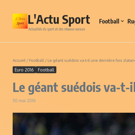
Aller au contenu
L'Actu Sport
Football
Ru
Actualités du sport et des réseaux sociaux
Accueil
/
Football
/
Le géant suédois va-t-il une dernière fois zlatan
Euro 2016
Football
Le géant suédois va-t-i
30 mai 2016