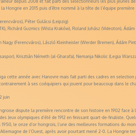
aineur depuis 2008 et fait parti des selectionneurs les plus jeunes de 
la Hongrie en 2015 puis d’être nommé à la tête de l’équipe première
rencváros), Péter Gulácsi (Leipzig)
TK), Richárd Guzmics (Wisla Kraków), Roland Juhász (Videoton), Ádám
m Nagy (Ferencváros), László Kleinheisler (Werder Bremen), Ádám Pint
aspor), Krisztián Németh (al-Gharafa), Nemanja Nikolic (Legia Warsza
liga cette année avec Hanovre mais fait parti des cadres en selectio
contrairement à ses coéquipiers qui jouent pour beaucoup dans le c
2 juin
groise dispute la première rencontre de son histoire en 1902 face à l’Au
es Jeux olympiques d’été de 1912 en finissant quart-de-finaliste. Que
s 1950, le onze d’or hongrois, l’une des meilleures formations du m
l’Allemagne de l’Ouest, après avoir pourtant mené 2-0. La Hongrie term