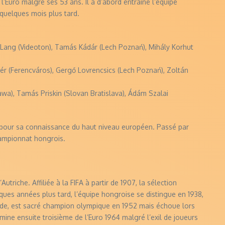
l’Euro malgré ses 53 ans. Il a d’abord entrainé l’équipe
 quelques mois plus tard.
 Lang (Videoton), Tamás Kádár (Lech Poznań), Mihály Korhut
ér (Ferencváros), Gergő Lovrencsics (Lech Poznań), Zoltán
wa), Tamás Priskin (Slovan Bratislava), Ádám Szalai
n pour sa connaissance du haut niveau européen. Passé par
hampionnat hongrois.
triche. Affiliée à la FIFA à partir de 1907, la sélection
lques années plus tard, l’équipe hongroise se distingue en 1938,
onde, est sacré champion olympique en 1952 mais échoue lors
ine ensuite troisième de l’Euro 1964 malgré l’exil de joueurs