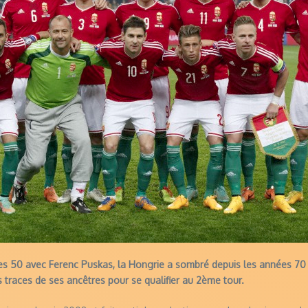
s 50 avec Ferenc Puskas, la Hongrie a sombré depuis les années 70 et
s traces de ses ancêtres pour se qualifier au 2ème tour.