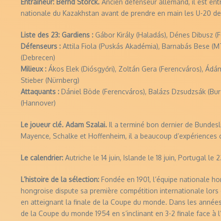
Entraineur: Bernd Storck.
Ancien défenseur allemand, il est entr
nationale du Kazakhstan avant de prendre en main les U-20 de 
Liste des 23: Gardiens :
Gábor Király (Haladás), Dénes Dibusz (Fe
Défenseurs :
Attila Fiola (Puskás Akadémia), Barnabás Bese (M
(Debrecen)
Milieux :
Ákos Elek (Diósgyőri), Zoltán Gera (Ferencváros), Ádá
Stieber (Nürnberg)
Attaquants :
Dániel Böde (Ferencváros), Balázs Dzsudzsák (Burs
(Hannover)
Le joueur clé. Adam Szalai.
Il a terminé bon dernier de Bundes
Mayence, Schalke et Hoffenheim, il a beaucoup d’expériences 
Le calendrier:
Autriche le 14 juin, Islande le 18 juin, Portugal le 2
L’histoire de la sélection:
Fondée en 1901, l’équipe nationale hon
hongroise dispute sa première compétition internationale lors d
en atteignant la finale de la Coupe du monde. Dans les année
de la Coupe du monde 1954 en s’inclinant en 3-2 finale face à 