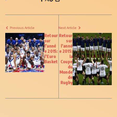
Previous Article
Next Article
Retour
Retour
sur
sur
l’anné
l’anné
e 2015:
e 2015:
l’Euro
la
Basket
Coupe
du
Monde
de
Rugby