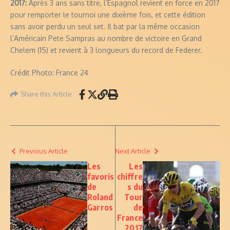
2017:
Après 3 ans sans titre, l’Espagnol revient en force en 2017
pour remporter le tournoi une dixième fois, et cette édition
sans avoir perdu un seul set. Il bat par la même occasion
l’Américain Pete Sampras au nombre de victoire en Grand
Chelem (15) et revient à 3 longueurs du record de Federer.
Crédit Photo: France 24
Share this Article
Previous Article
Next Article
Les
Les
favoris
chiffre
de
s du
Roland
Tour
Garros
de
France
2017