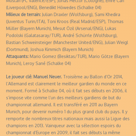
Mustafi (FC Valence/ESP), Jonas Hector (Cologne), Emre Can
(Liverpool/ENG), Benedikt Höwedes (Schalke 04)
Milieux de terrain:
Julian Draxler (Wolfsburg), Sami Khedira
(Juventus Turin/ITA), Toni Kroos (Real Madrid/ESP), Thomas
Müller (Bayern Munich), Mesut Özil (Arsenal/ENG), Lukas
Podolski (Galatasaray/TUR), André Schürrle (Wolfsburg),
Bastian Schweinsteiger (Manchester United/ENG), Julian Weigl
(Dortmund), Joshua Kimmich (Bayern Munich)
Attaquants:
Mario Gomez (Besiktas/TUR), Mario Götze (Bayern
Munich), Leroy Sané (Schalke 04)
Le joueur clé: Manuel Neuer.
Troisième au Ballon d’Or 2014,
l’Allemand est clairement le meilleur gardien du monde en ce
moment. Formé à Schalke 04, où il fait ses débuts en 2006, il
s’impose vite comme l’un des meilleurs gardiens de but du
championnat allemand. Il est transféré en 2011 au Bayern
Munich, pour devenir numéro 1 du plus grand club du pays. Il y
remporte de nombreux titres nationaux mais aussi la Ligue des
champions en 2013. Vainqueur avec la sélection espoirs du
championnat d’Europe en 2009, il fait ses débuts la même