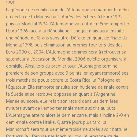
1990.
La période de réunification de l’Allemagne va marquer le début
du déclin de la Mannschaft. Après des échecs à l’Euro 1992
puis au Mondial 1994, l’Allemagne va tout de même remporter
l’Euro 1996 face à la République Tchèque mais aura ensuite
une période de 18 ans sans titre. Défaite en quart de finale du
Mondial 1998, puis élimination au premier tour lors des des
Euro 2000 et 2004. L’Allemagne commencera à retrouver sa
splendeur à l’occasion du Mondial 2006 qu’elle organisera à
domicile. Ainsi, lors du premier tour, l’Allemagne termine
première de son groupe avec 9 points, en ayant remporté ses
trois matchs de poule contre le Costa Rica, la Pologne et
l’Équateur. Elle remporte ensuite son huitième de finale contre
la Suède et se retrouve opposée en quart à l’Argentine.
Menée au score, elle refait son retard dans les dernières
minutes avant de l’emporter finalement aux tirs au buts.
L’Allemagne atteint alors le dernier carré, mais s’incline 2-0 en
demi-finale contre l’Italie. Quatre jours plus tard, la
Mannschaft sera tout de même troisième après avoir battu le
Portugal 3-1. Reprise par Joachim Low, l’Allemagne ira de