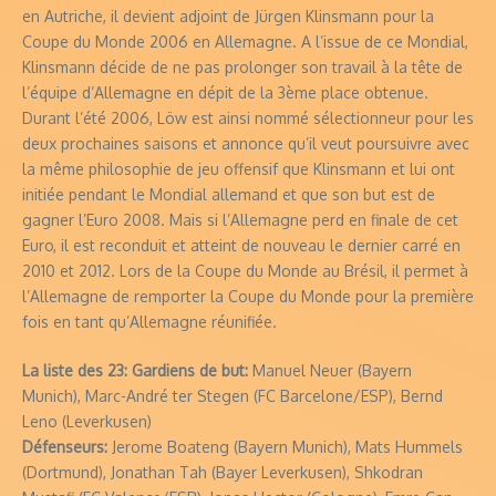
en Autriche, il devient adjoint de Jürgen Klinsmann pour la
Coupe du Monde 2006 en Allemagne. A l’issue de ce Mondial,
Klinsmann décide de ne pas prolonger son travail à la tête de
l’équipe d’Allemagne en dépit de la 3ème place obtenue.
Durant l’été 2006, Löw est ainsi nommé sélectionneur pour les
deux prochaines saisons et annonce qu’il veut poursuivre avec
la même philosophie de jeu offensif que Klinsmann et lui ont
initiée pendant le Mondial allemand et que son but est de
gagner l’Euro 2008. Mais si l’Allemagne perd en finale de cet
Euro, il est reconduit et atteint de nouveau le dernier carré en
2010 et 2012. Lors de la Coupe du Monde au Brésil, il permet à
l’Allemagne de remporter la Coupe du Monde pour la première
fois en tant qu’Allemagne réunifiée.
La liste des 23: Gardiens de but:
Manuel Neuer (Bayern
Munich), Marc-André ter Stegen (FC Barcelone/ESP), Bernd
Leno (Leverkusen)
Défenseurs:
Jerome Boateng (Bayern Munich), Mats Hummels
(Dortmund), Jonathan Tah (Bayer Leverkusen), Shkodran