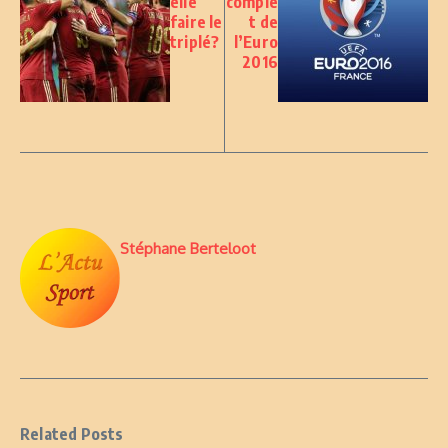
elle
comple
faire le
t de
triplé?
l’Euro
2016
Stéphane Berteloot
Related Posts