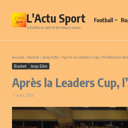
Aller au contenu
L'Actu Sport
Football
Ru
Actualités du sport et des réseaux sociaux
Accueil
/
Basket
/
Jeep Elite
/
Après la Leaders Cup, l’AS Monaco Bas
Basket
Jeep Elite
Après la Leaders Cup, l
7 mars 2016