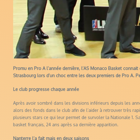
Promu en Pro A l’année dernière, l’AS Monaco Basket connait ce
Strasbourg lors d’un choc entre les deux premiers de Pro A. Peuv
Le club progresse chaque année
Après avoir sombré dans les divisions inférieurs depuis les an
alors des fonds dans le club afin de l’aider à retrouver très ra
plusieurs stars ce qui leur permet de survoler la Nationale 1. 
basket français, 24 ans après sa dernière apparition.
Nanterre l’a fait mais en deux saisons