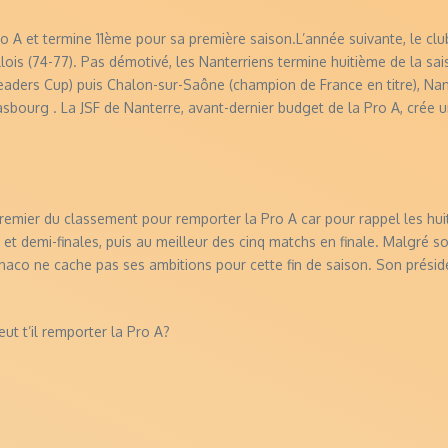
 A et termine 11ème pour sa première saison.L’année suivante, le club 
ois (74-77). Pas démotivé, les Nanterriens termine huitième de la sais
Leaders Cup) puis Chalon-sur-Saône (champion de France en titre), Na
rasbourg . La JSF de Nanterre, avant-dernier budget de la Pro A, crée 
remier du classement pour remporter la Pro A car pour rappel les huit
t et demi-finales, puis au meilleur des cinq matchs en finale. Malgré 
naco ne cache pas ses ambitions pour cette fin de saison. Son présid
ut t’il remporter la Pro A?