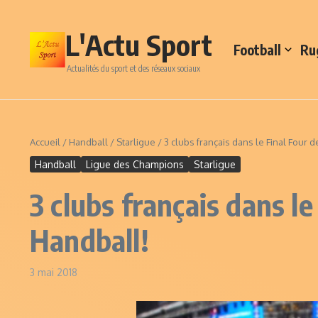
Aller au contenu
L'Actu Sport
Football
Ru
Actualités du sport et des réseaux sociaux
Accueil
/
Handball
/
Starligue
/
3 clubs français dans le Final Four
Handball
Ligue des Champions
Starligue
3 clubs français dans l
Handball!
3 mai 2018