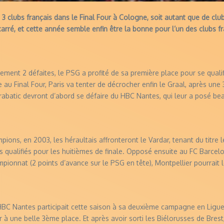
 clubs français dans le Final Four à Cologne, soit autant que de clubs
rré, et cette année semble enfin être la bonne pour l’un des clubs f
ent 2 défaites, le PSG a profité de sa première place pour se qualifi
e au Final Four, Paris va tenter de décrocher enfin le Graal, après une 
arabatic devront d’abord se défaire du HBC Nantes, qui leur a posé b
pions, en 2003, les héraultais affronteront le Vardar, tenant du titre 
bs qualifiés pour les huitièmes de finale. Opposé ensuite au FC Barcelo
pionnat (2 points d’avance sur le PSG en tête), Montpellier pourrait l
 HBC Nantes participait cette saison à sa deuxième campagne en Ligue 
 à une belle 3ème place. Et après avoir sorti les Biélorusses de Brest