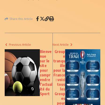
Share this Article
Previous Article
Next Article
Bienve
Group
nue
e
sur le
tranqu
site
ille
pour
pour la
compr
France
endre
: voici
l’actual
tous
ité du
les
Sport
Group
es
pour