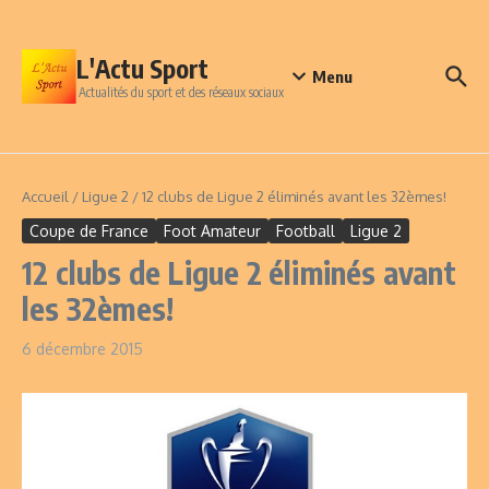
Aller au contenu
L'Actu Sport
Menu
Actualités du sport et des réseaux sociaux
Accueil
/
Ligue 2
/
12 clubs de Ligue 2 éliminés avant les 32èmes!
Coupe de France
Foot Amateur
Football
Ligue 2
12 clubs de Ligue 2 éliminés avant
les 32èmes!
6 décembre 2015