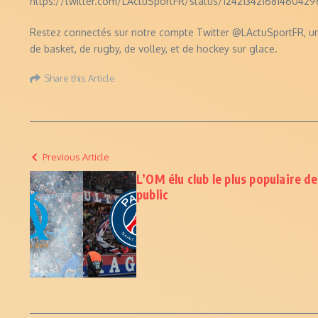
https://twitter.com/LActuSportFR/status/124213421681460429
Restez connectés sur notre compte Twitter @LActuSportFR, une 
de basket, de rugby, de volley, et de hockey sur glace.
Share this Article
Previous Article
L’OM élu club le plus populaire de
public