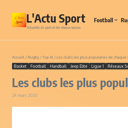
Aller au contenu
L'Actu Sport
Football
Ru
Actualités du sport et des réseaux sociaux
Accueil
/
Rugby
/
Top 14
/
Les clubs les plus populaires de chaque 
Basket
Football
Handball
Jeep Elite
Ligue 1
Réseaux S
Les clubs les plus popu
24 mars 2020