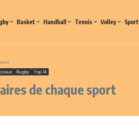
gby
Basket
Handball
Tennis
Volley
Sport
sport
ociaux
Rugby
Top 14
laires de chaque sport