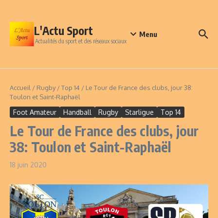
Aller au contenu
L'Actu Sport
Menu
Actualités du sport et des réseaux sociaux
Accueil
/
Rugby
/
Top 14
/
Le Tour de France des clubs, jour 38:
Toulon et Saint-Raphaël
Foot Amateur
Handball
Rugby
Starligue
Top 14
Le Tour de France des clubs, jour
38: Toulon et Saint-Raphaël
18 juin 2020