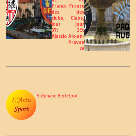
France
France
des
des
clubs,
Clubs,
Jour
Jour
37:
39:
Ajaccio
Aix-en-
Proven
ce
Stéphane Berteloot