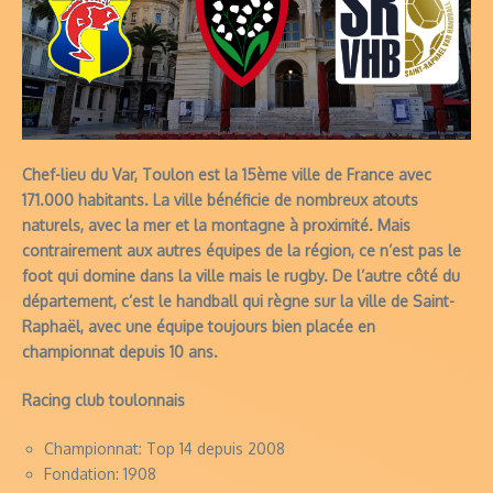
Chef-lieu du Var, Toulon est la 15ème ville de France avec
171.000 habitants. La ville bénéficie de nombreux atouts
naturels, avec la mer et la montagne à proximité. Mais
contrairement aux autres équipes de la région, ce n’est pas le
foot qui domine dans la ville mais le rugby. De l’autre côté du
département, c’est le handball qui règne sur la ville de Saint-
Raphaël, avec une équipe toujours bien placée en
championnat depuis 10 ans.
Racing club toulonnais
Championnat: Top 14 depuis 2008
Fondation: 1908