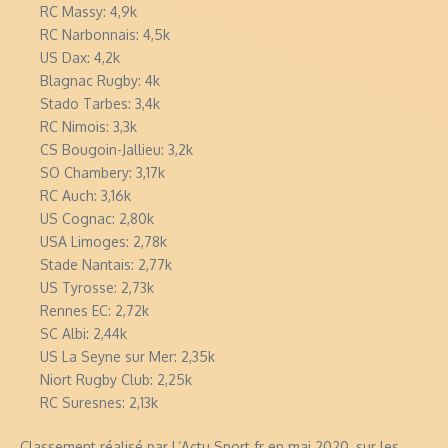
RC Massy: 4,9k
RC Narbonnais: 4,5k
US Dax: 4,2k
Blagnac Rugby: 4k
Stado Tarbes: 3,4k
RC Nimois: 3,3k
CS Bougoin-Jallieu: 3,2k
SO Chambery: 3,17k
RC Auch: 3,16k
US Cognac: 2,80k
USA Limoges: 2,78k
Stade Nantais: 2,77k
US Tyrosse: 2,73k
Rennes EC: 2,72k
SC Albi: 2,44k
US La Seyne sur Mer: 2,35k
Niort Rugby Club: 2,25k
RC Suresnes: 2,13k
Classement réalisé par L’Actu Sport.fr en mai 2020, sur les