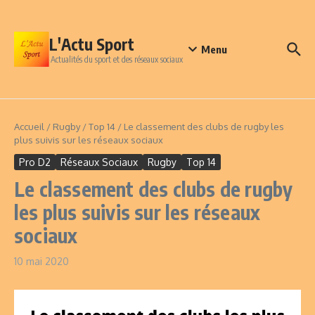
Aller au contenu
L'Actu Sport
Menu
Actualités du sport et des réseaux sociaux
Accueil
/
Rugby
/
Top 14
/
Le classement des clubs de rugby les
plus suivis sur les réseaux sociaux
Pro D2
Réseaux Sociaux
Rugby
Top 14
Le classement des clubs de rugby
les plus suivis sur les réseaux
sociaux
10 mai 2020