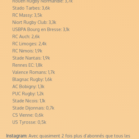
Rouen Rugby Normandie: 3,7k
Stado Tarbes: 3,6k
RC Massy: 3,5k
Niort Rugby Club: 3,3k
USBPA Bourg en Bresse: 3,1k
RC Auch: 2,6k
RC Limoges: 2,4k
RC Nimois: 1,9k
Stade Nantais: 1,9k
Rennes EC: 1,8k
Valence Romans: 1,7k
Blagnac Rugby: 1,6k
AC Bobigny: 1,3k
PUC Rugby: 1,2k
Stade Nicois: 1,1k
Stade Dijonnais: 0,7k
CS Vienne: 0,6k
US Tyrosse: 0,5k
Instagram
: Avec quasiment 2 fois plus d’abonnés que tous les