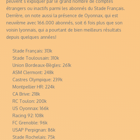
peuvent s’expliquer par le grand nombre de comptes
étrangers ou inactifs parmi les abonnés du Stade Français.
Derrière, on note aussi la présence de Oyonnax, qui est
neuvième avec 166.000 abonnés, soit 6 fois plus que son
voisin lyonnais, qui a pourtant de bien meilleurs résultats
depuis quelques années!
Stade Français: 313k
Stade Toulousain: 310k
Union Bordeaux-Bègles: 261k
ASM Clermont: 248k
Castres Olympique: 239k
Montpellier HR: 224k
CA Brive: 218k
RC Toulon: 200k
US Oyonnax: 166k
Racing 92: 108k
FC Grenoble: 96k
USAP Perpignan: 86k
Stade Rochelais: 75k