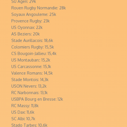
SU Agen: 29k
Rouen Rugby Normandie: 28k
Soyaux Angouleme: 25k
Provence Rugby: 23k
US Oyonnax: 22k
AS Beziers: 20k
Stade Aurillacois: 18,6k
Colomiers Rugby: 15,5k
CS Bougoin-Jallieu: 15,4k
US Montauban:: 15,2k
US Carcassonne: 15,1k
Valence Romans: 14,5k
Stade Montois: 14,3k
USON Nevers: 13,2k
RC Narbonnais: 13,1k
USBPA Bourg en Bresse: 12k
RC Massy: 11,8k
US Dax: 11,6k
SC Albi: 10,7k
Stado Tarbes: 10,6k