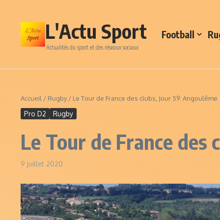
Aller au contenu
L'Actu Sport
Football
Ru
Actualités du sport et des réseaux sociaux
Accueil
/
Rugby
/
Le Tour de France des clubs, Jour 59: Angoulême
Pro D2
Rugby
Le Tour de France des 
9 juillet 2020