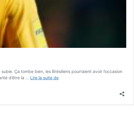
 subie. Ça tombe bien, les Brésiliens pourraient avoir l’occasion
Pour
arité d’être la …
Lire la suite de
le
Brésil,
il
est
temps
de
laver
l’humiliation