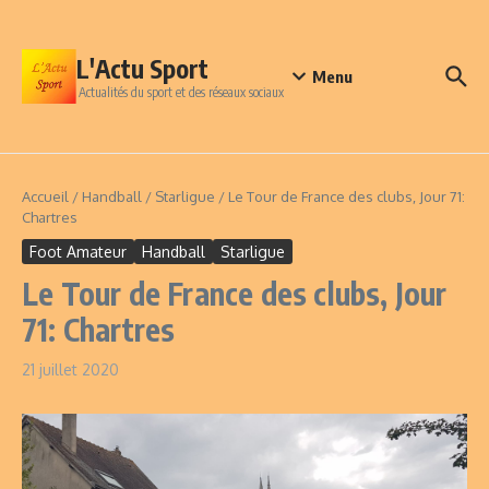
Aller au contenu
L'Actu Sport
Menu
Actualités du sport et des réseaux sociaux
Accueil
/
Handball
/
Starligue
/
Le Tour de France des clubs, Jour 71:
Chartres
Foot Amateur
Handball
Starligue
Le Tour de France des clubs, Jour
71: Chartres
21 juillet 2020