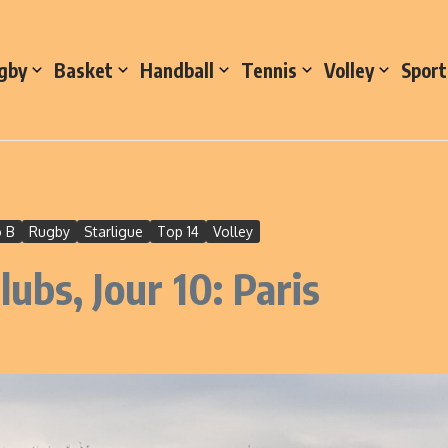
gby
Basket
Handball
Tennis
Volley
Sport
o B
Rugby
Starligue
Top 14
Volley
ubs, Jour 10: Paris