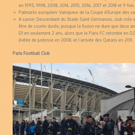
en 1995, 1998, 2008, 2014, 2015, 2016, 2017 et 2018 et 9 fo
Palmarès européen: Vainqueur de la Coupe d’Europe des vai
A savoir: Descendant du Stade Saint-Germanois, club crée en 
être de courte durée, puisque la fusion ne dure que deux a
D1 en seulement 2 ans, alors que le Paris FC retombe en D2 
évitée de justesse en 2008, et l’arrivée des Qataris en 2011.
Paris Football Club