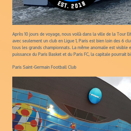
Après 10 jours de voyage, nous voilà dans la ville de la Tour Ei
avec seulement un club en Ligue 1, Paris est bien loin des 6 cl
tous les grands championnats. La même anomalie est visible en
puissance du Paris Basket et du Paris FC, la capitale pourrait b
Paris Saint-Germain Football Club