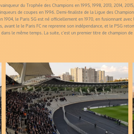
is vainqueur du Trophée des Champions en 1995, 1998, 2013, 2014, 2015,
nqueurs de coupes en 1996. Demi-finaliste de la Ligue des Champion
1904, le Paris SG est né officiellement en 1970, en fusionnant avec le
ns, avant le le Paris FC ne reprenne son indépendance, et le PSG reto
dans le même temps. La suite, c’est un premier titre de champion de 