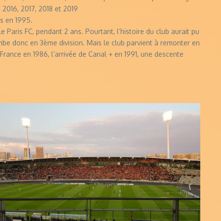
 2016, 2017, 2018 et 2019
s en 1995.
 Paris FC, pendant 2 ans. Pourtant, l’histoire du club aurait pu
mbe donc en 3ème division. Mais le club parvient à remonter en
France en 1986, l’arrivée de Canal + en 1991, une descente