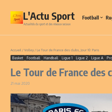
Aller au contenu
L'Actu Sport
Football
Ru
Actualités du sport et des réseaux sociaux
Accueil
/
Volley
/
Le Tour de France des clubs, Jour 10: Paris
Basket
Football
Handball
Ligue 1
Ligue 2
Ligue A
Pr
Le Tour de France des cl
21 mai 2020