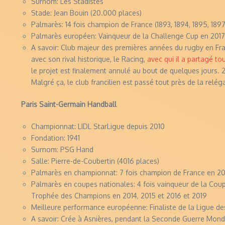
Surnom: Les Stadistes
Stade: Jean Bouin (20.000 places)
Palmarès: 14 fois champion de France (1893, 1894, 1895, 1897
Palmarès européen: Vainqueur de la Challenge Cup en 2017
A savoir: Club majeur des premières années du rugby en Fran
avec son rival historique, le Racing,
avec qui il a partagé to
le projet est finalement annulé au bout de quelques jours. 
Malgré ça, le club francilien est passé tout près de la relé
Paris Saint-Germain Handball
Championnat: LIDL StarLigue depuis 2010
Fondation: 1941
Surnom: PSG Hand
Salle: Pierre-de-Coubertin (4016 places)
Palmarès en championnat: 7 fois champion de France en 2013
Palmarès en coupes nationales: 4 fois vainqueur de la Coupe
Trophée des Champions en 2014, 2015 et 2016 et 2019
Meilleure performance européenne: Finaliste de la Ligue d
A savoir: Crée à Asnières, pendant la Seconde Guerre Mondia