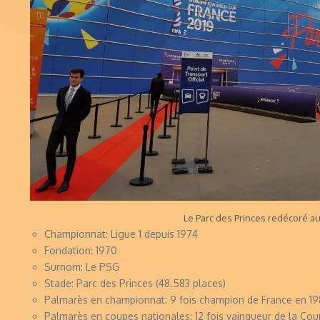
Le Parc des Princes redécoré au
Championnat: Ligue 1 depuis 1974
Fondation: 1970
Surnom: Le PSG
Stade: Parc des Princes (48.583 places)
Palmarès en championnat: 9 fois champion de France en 1986
Palmarès en coupes nationales: 12 fois vainqueur de la Coup